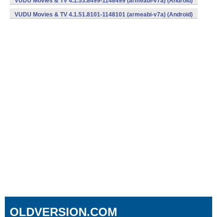
VUDU Movies & TV 4.1.53.8499-1148499 (armeabi-v7a) (Android)
VUDU Movies & TV 4.1.51.8101-1148101 (armeabi-v7a) (Android)
OLDVERSION.COM