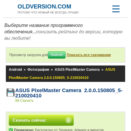
OLDVERSION.COM
ПОТОМУ ЧТО НОВЫЙ НЕ ВСЕГДА ЛУЧШЕ!
Выберите название программного
обеспечения...
понизить рейтинг до версии, которую
вы любите!
Просмотр загрузок для
Показать все скачивания
Android
Android
»
Фотография
»
ASUS PixelMaster Camera
»
ASUS
PixelMaster Camera 2.0.0.150805_5-210020410
ASUS PixelMaster Camera 2.0.0.150805_5-
210020410
88 Скачать
Скачать сейчас
Проверено:
Бесплатно от Spyware, Adware и вирусов