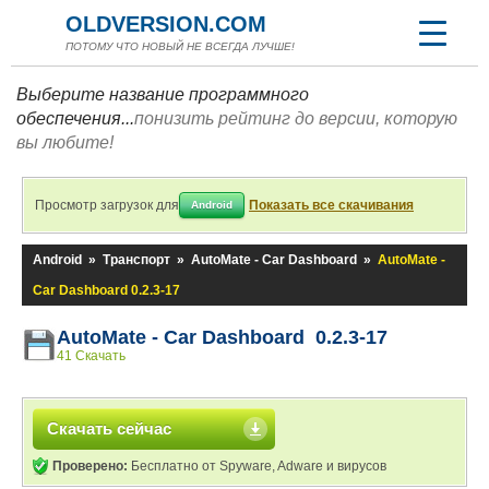
OLDVERSION.COM
ПОТОМУ ЧТО НОВЫЙ НЕ ВСЕГДА ЛУЧШЕ!
Выберите название программного
обеспечения...
понизить рейтинг до версии, которую
вы любите!
Просмотр загрузок для
Показать все скачивания
Android
Android
»
Транспорт
»
AutoMate - Car Dashboard
»
AutoMate -
Car Dashboard 0.2.3-17
AutoMate - Car Dashboard 0.2.3-17
41 Скачать
Скачать сейчас
Проверено:
Бесплатно от Spyware, Adware и вирусов