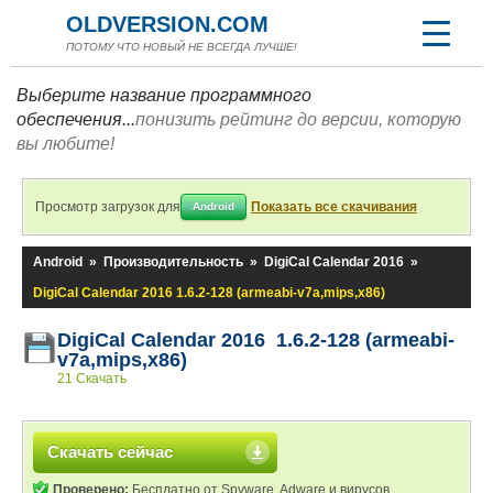
OLDVERSION.COM
ПОТОМУ ЧТО НОВЫЙ НЕ ВСЕГДА ЛУЧШЕ!
Выберите название программного
обеспечения...
понизить рейтинг до версии, которую
вы любите!
Просмотр загрузок для
Показать все скачивания
Android
Android
»
Производительность
»
DigiCal Calendar 2016
»
DigiCal Calendar 2016 1.6.2-128 (armeabi-v7a,mips,x86)
DigiCal Calendar 2016 1.6.2-128 (armeabi-
v7a,mips,x86)
21 Скачать
Скачать сейчас
Проверено:
Бесплатно от Spyware, Adware и вирусов