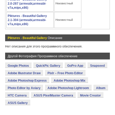
2.0-287 (armeabi,armeabi-
Неизвестный
v7a,mips,x86)
Piktures - Beautiful Gallery
2.1-304 (armeabi,armeabi-
Неизвестный
v7a,mips,x86)
Piktures - Beautiful Gallery
Описание
Нет описания для этого программного обеспечения.
Другой Фотография Программное обеспечение
Google Photos
QuickPic Gallery
GoPro App
Snapseed
Adobe Illustrator Draw
Pixlr – Free Photo Editor
Adobe Photoshop Express
Adobe Photoshop Mix
Photo Editor by Aviary
Adobe Photoshop Lightroom
Album
HTC Camera
ASUS PixelMaster Camera
Movie Creator
ASUS Gallery