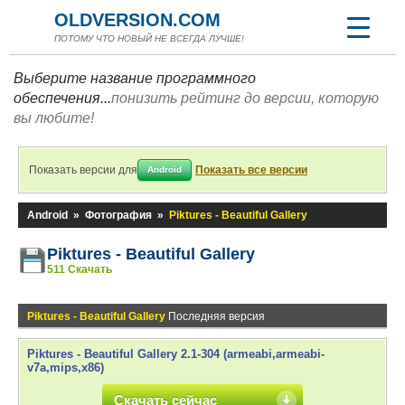
OLDVERSION.COM
ПОТОМУ ЧТО НОВЫЙ НЕ ВСЕГДА ЛУЧШЕ!
Выберите название программного
обеспечения...
понизить рейтинг до версии, которую
вы любите!
Показать версии для
Показать все версии
Android
Android
»
Фотография
»
Piktures - Beautiful Gallery
Piktures - Beautiful Gallery
511 Скачать
Piktures - Beautiful Gallery
Последняя версия
Piktures - Beautiful Gallery 2.1-304 (armeabi,armeabi-
v7a,mips,x86)
Скачать сейчас