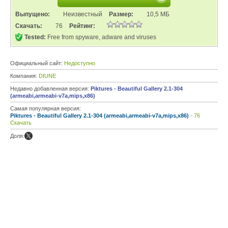
Выпущено:
Неизвестный
Размер:
10,5 МБ
Скачать:
76
Рейтинг:
Tested:
Free from spyware, adware and viruses
Официальный сайт:
Недоступно
Компания:
DIUNE
Недавно добавленная версия:
Piktures - Beautiful Gallery 2.1-304
(armeabi,armeabi-v7a,mips,x86)
Самая популярная версия:
Piktures - Beautiful Gallery 2.1-304 (armeabi,armeabi-v7a,mips,x86)
- 76
Скачать
Доля: