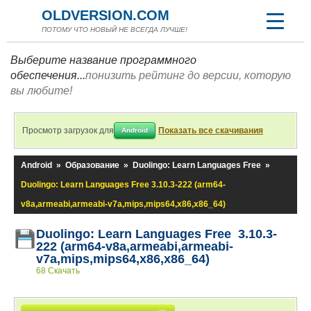
OLDVERSION.COM
ПОТОМУ ЧТО НОВЫЙ НЕ ВСЕГДА ЛУЧШЕ!
Выберите название программного
обеспечения...
понизить рейтинг до версии, которую
вы любите!
Просмотр загрузок для
Показать все скачивания
Android
Android
»
Образование
»
Duolingo: Learn Languages Free
»
Duolingo: Learn Languages Free 3.10.3-222 (arm64-
v8a,armeabi,armeabi-v7a,mips,mips64,x86,x86_64)
Duolingo: Learn Languages Free 3.10.3-
222 (arm64-v8a,armeabi,armeabi-
v7a,mips,mips64,x86,x86_64)
68 Скачать