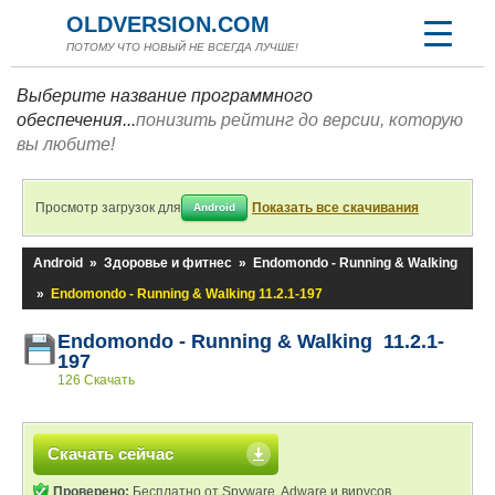
OLDVERSION.COM
ПОТОМУ ЧТО НОВЫЙ НЕ ВСЕГДА ЛУЧШЕ!
Выберите название программного
обеспечения...
понизить рейтинг до версии, которую
вы любите!
Просмотр загрузок для
Показать все скачивания
Android
Android
»
Здоровье и фитнес
»
Endomondo - Running & Walking
»
Endomondo - Running & Walking 11.2.1-197
Endomondo - Running & Walking 11.2.1-
197
126 Скачать
Скачать сейчас
Проверено:
Бесплатно от Spyware, Adware и вирусов