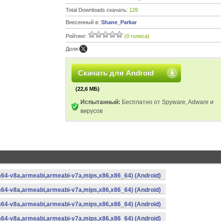
Total Downloads скачать:
126
Внесенный в:
Shane_Parkar
Рейтинг:
(0 голоса)
Доля:
Скачать для Android
(22,6 МБ)
Испытанный:
Бесплатно от Spyware, Adware и
вирусов
m64-v8a,armeabi,armeabi-v7a,mips,x86,x86_64) (Android)
m64-v8a,armeabi,armeabi-v7a,mips,x86,x86_64) (Android)
m64-v8a,armeabi,armeabi-v7a,mips,x86,x86_64) (Android)
m64-v8a,armeabi,armeabi-v7a,mips,x86,x86_64) (Android)