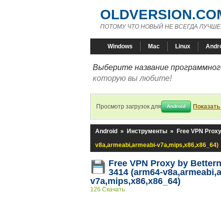
OLDVERSION.CO
ПОТОМУ ЧТО НОВЫЙ НЕ ВСЕГДА ЛУЧШЕ
Windows
Mac
Linux
Andr
Выберите название программного
которую вы любите!
Просмотр загрузок для
Показать
Android
Android
»
Инструменты
»
Free VPN Proxy
v8a,armeabi,armeabi-v7a,mips,x86,x86_64)
Free VPN Proxy by Bettern
3414 (arm64-v8a,armeabi,
v7a,mips,x86,x86_64)
126 Скачать