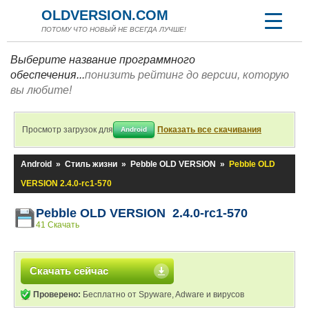
OLDVERSION.COM
ПОТОМУ ЧТО НОВЫЙ НЕ ВСЕГДА ЛУЧШЕ!
Выберите название программного
обеспечения...
понизить рейтинг до версии, которую
вы любите!
Просмотр загрузок для
Показать все скачивания
Android
Android
»
Стиль жизни
»
Pebble OLD VERSION
»
Pebble OLD
VERSION 2.4.0-rc1-570
Pebble OLD VERSION 2.4.0-rc1-570
41 Скачать
Скачать сейчас
Проверено:
Бесплатно от Spyware, Adware и вирусов