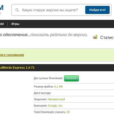
M
!
oid
Игры
 обеспечения...
понизить рейтинг до версии,
Статис
 все скачивания
AdWords Express 1.4-71
Доступные Downloads:
Android
Размер файла:
6,1 МБ
Дата выхода:
Лицензия:
Неизвестный
Компания:
Google, Inc.
Total Downloads скачать:
25