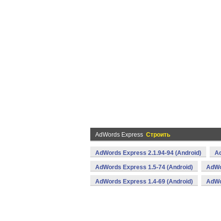
AdWords Express
Строить
AdWords Express 2.1.94-94 (Android)
Ad
AdWords Express 1.5-74 (Android)
AdWo
AdWords Express 1.4-69 (Android)
AdWo