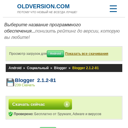
OLDVERSION.COM
ПОТОМУ ЧТО НОВЫЙ НЕ ВСЕГДА ЛУЧШЕ!
Выберите название программного
обеспечения...
понизить рейтинг до версии, которую
вы любите!
Просмотр загрузок для
Показать все скачивания
Android
Android
»
Социальный
»
Blogger
»
Blogger 2.1.2-81
Blogger 2.1.2-81
239 Скачать
Скачать сейчас
Проверено:
Бесплатно от Spyware, Adware и вирусов