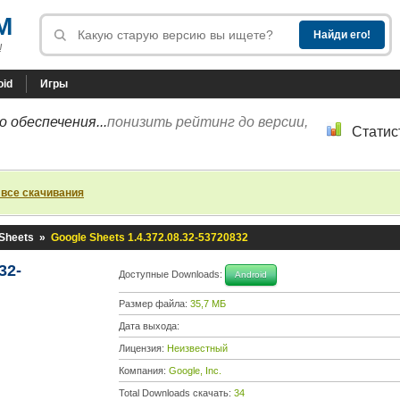
M
!
oid
Игры
 обеспечения...
понизить рейтинг до версии,
Статис
 все скачивания
Sheets
»
Google Sheets 1.4.372.08.32-53720832
32-
Доступные Downloads:
Android
Размер файла:
35,7 МБ
Дата выхода:
Лицензия:
Неизвестный
Компания:
Google, Inc.
Total Downloads скачать:
34