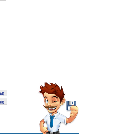
id)
id)