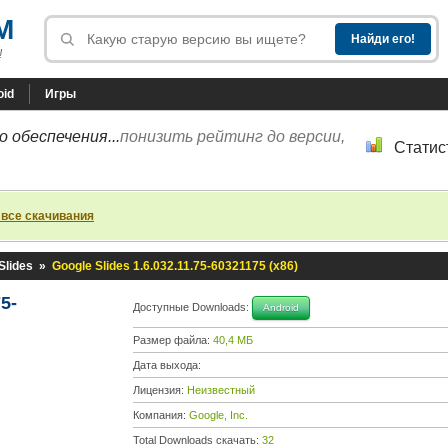
M
!
oid
Игры
 обеспечения...
понизить рейтинг до версии,
Статис
 все скачивания
Slides
»
Google Slides 1.6.032.11.75-60321175 (x86)
5-
Доступные Downloads:
Android
Размер файла:
40,4 МБ
Дата выхода:
Лицензия:
Неизвестный
Компания:
Google, Inc.
Total Downloads скачать:
32