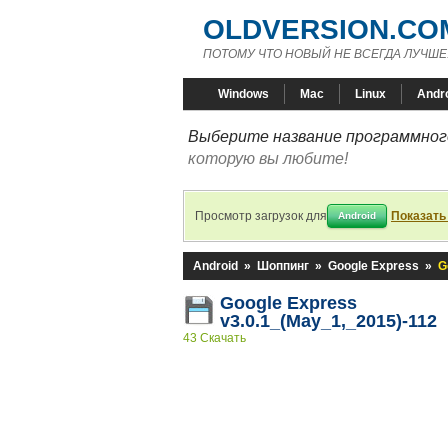
OLDVERSION.CO
ПОТОМУ ЧТО НОВЫЙ НЕ ВСЕГДА ЛУЧШЕ
Windows
Mac
Linux
Andr
Выберите название программного
которую вы любите!
Просмотр загрузок для
Показать
Android
Android
»
Шоппинг
»
Google Express
»
G
Google Express
v3.0.1_(May_1,_2015)-112
43 Скачать