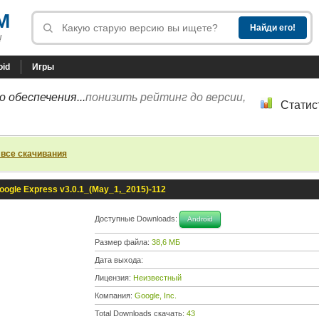
M
!
oid
Игры
 обеспечения...
понизить рейтинг до версии,
Статис
 все скачивания
oogle Express v3.0.1_(May_1,_2015)-112
Доступные Downloads:
Android
Размер файла:
38,6 МБ
Дата выхода:
Лицензия:
Неизвестный
Компания:
Google, Inc.
Total Downloads скачать:
43