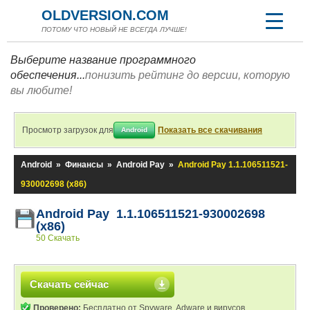
OLDVERSION.COM
ПОТОМУ ЧТО НОВЫЙ НЕ ВСЕГДА ЛУЧШЕ!
Выберите название программного
обеспечения...
понизить рейтинг до версии, которую
вы любите!
Просмотр загрузок для
Показать все скачивания
Android
Android
»
Финансы
»
Android Pay
»
Android Pay 1.1.106511521-
930002698 (x86)
Android Pay 1.1.106511521-930002698
(x86)
50 Скачать
Скачать сейчас
Проверено:
Бесплатно от Spyware, Adware и вирусов