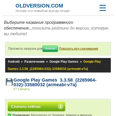
OLDVERSION.COM
ПОТОМУ ЧТО НОВЫЙ НЕ ВСЕГДА ЛУЧШЕ!
Выберите название программного
обеспечения...
понизить рейтинг до версии, которую
вы любите!
Просмотр загрузок для
Показать все скачивания
Android
Android
»
Развлечения
»
Google Play Games
»
Google Play
Games 3.3.58_(2285964-032)-33580032 (armeabi-v7a)
Google Play Games 3.3.58_(2285964-
032)-33580032 (armeabi-v7a)
57 Скачать
Скачать сейчас
Проверено:
Бесплатно от Spyware, Adware и вирусов