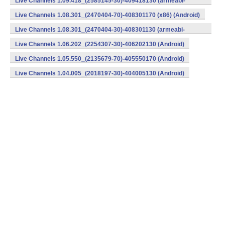
Live Channels 1.09.418_(2585145-30)-409418130 (armeabi-
v7a) (Android)
Live Channels 1.08.301_(2470404-70)-408301170 (x86) (Android)
Live Channels 1.08.301_(2470404-30)-408301130 (armeabi-
v7a) (Android)
Live Channels 1.06.202_(2254307-30)-406202130 (Android)
Live Channels 1.05.550_(2135679-70)-405550170 (Android)
Live Channels 1.04.005_(2018197-30)-404005130 (Android)