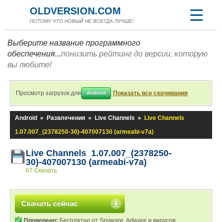
OLDVERSION.COM
ПОТОМУ ЧТО НОВЫЙ НЕ ВСЕГДА ЛУЧШЕ!
Выберите название программного
обеспечения...
понизить рейтинг до версии, которую
вы любите!
Просмотр загрузок для
Показать все скачивания
Android
Android
»
Развлечения
»
Live Channels
»
Live Channels
1.07.007_(2378250-30)-407007130 (armeabi-v7a)
Live Channels 1.07.007_(2378250-
30)-407007130 (armeabi-v7a)
67 Скачать
Скачать сейчас
Проверено:
Бесплатно от Spyware, Adware и вирусов