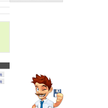
d)
d)