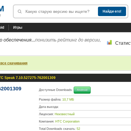
M
!
oid
Игры
 обеспечения...
понизить рейтинг до версии,
Статис
 все скачивания
TC Speak 7.10.527275-762001309
62001309
Доступные Downloads:
Android
Размер файла:
10,7 МБ
Дата выхода:
Лицензия:
Неизвестный
Компания:
HTC Corporation
Total Downloads скачать:
52