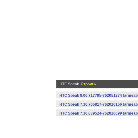
HTC Speak
Строить
HTC Speak 8.00.717795-762051274 (armeabi-
HTC Speak 7.30.705817-762020156 (armeabi-
HTC Speak 7.30.639524-762020099 (armeabi-