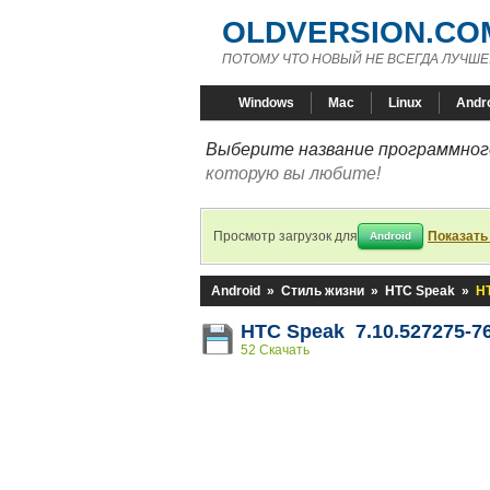
OLDVERSION.CO
ПОТОМУ ЧТО НОВЫЙ НЕ ВСЕГДА ЛУЧШЕ
Windows
Mac
Linux
Andr
Выберите название программного
которую вы любите!
Просмотр загрузок для
Показать
Android
Android
»
Стиль жизни
»
HTC Speak
»
H
HTC Speak 7.10.527275-7
52 Скачать