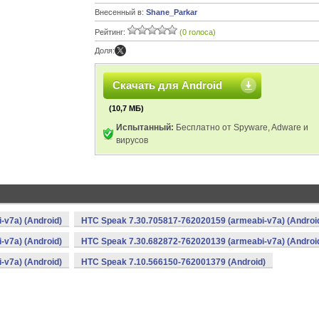
Внесенный в:
Shane_Parkar
Рейтинг:
(0 голоса)
Доля:
Скачать для Android
(10,7 МБ)
Испытанный:
Бесплатно от Spyware, Adware и
вирусов
v7a) (Android)
HTC Speak 7.30.705817-762020159 (armeabi-v7a) (Androi
v7a) (Android)
HTC Speak 7.30.682872-762020139 (armeabi-v7a) (Androi
v7a) (Android)
HTC Speak 7.10.566150-762001379 (Android)