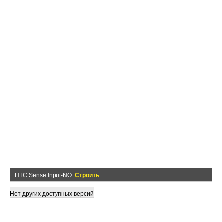
HTC Sense Input-NO
Строить
Нет других доступных версий