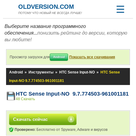
OLDVERSION.COM
ПОТОМУ ЧТО НОВЫЙ НЕ ВСЕГДА ЛУЧШЕ!
Выберите название программного
обеспечения...
понизить рейтинг до версии, которую
вы любите!
Просмотр загрузок для
Показать все скачивания
Android
Android
»
Инструменты
»
HTC Sense Input-NO
»
HTC Sense
Input-NO 9.7.774503-961001181
HTC Sense Input-NO 9.7.774503-961001181
48 Скачать
Скачать сейчас
Проверено:
Бесплатно от Spyware, Adware и вирусов