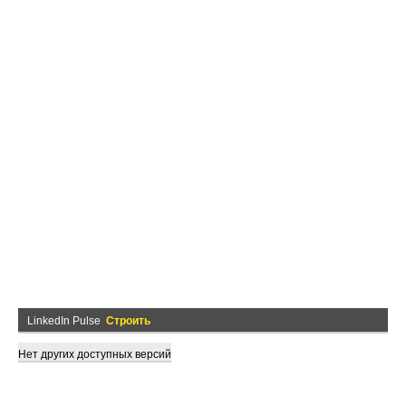
LinkedIn Pulse
Строить
Нет других доступных версий