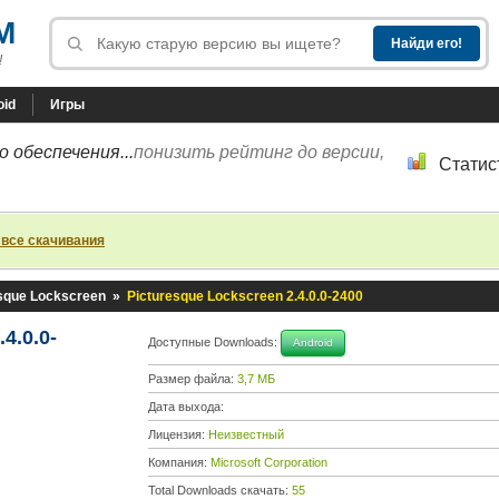
M
!
oid
Игры
 обеспечения...
понизить рейтинг до версии,
Статис
 все скачивания
sque Lockscreen
»
Picturesque Lockscreen 2.4.0.0-2400
4.0.0-
Доступные Downloads:
Android
Размер файла:
3,7 МБ
Дата выхода:
Лицензия:
Неизвестный
Компания:
Microsoft Corporation
Total Downloads скачать:
55