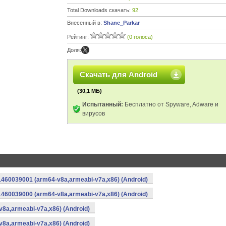
Total Downloads скачать:
92
Внесенный в:
Shane_Parkar
Рейтинг:
(0 голоса)
Доля:
Скачать для Android
(30,1 МБ)
Испытанный:
Бесплатно от Spyware, Adware и
вирусов
1460039001 (arm64-v8a,armeabi-v7a,x86) (Android)
1460039000 (arm64-v8a,armeabi-v7a,x86) (Android)
v8a,armeabi-v7a,x86) (Android)
v8a,armeabi-v7a,x86) (Android)