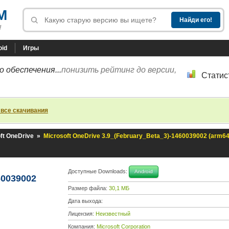
M
!
oid
Игры
 обеспечения...
понизить рейтинг до версии,
Статис
 все скачивания
ft OneDrive
»
Microsoft OneDrive 3.9_(February_Beta_3)-1460039002 (arm64
Доступные Downloads:
Android
60039002
Размер файла:
30,1 МБ
Дата выхода:
Лицензия:
Неизвестный
Компания:
Microsoft Corporation