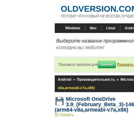
OLDVERSION.CO
ПОТОМУ ЧТО НОВЫЙ НЕ ВСЕГДА ЛУЧШЕ
Windows
Mac
Linux
Andr
Выберите название программного
которую вы любите!
Просмотр загрузок для
Показать
Android
Android
»
Производительность
»
Microso
v8a,armeabi-v7a,x86)
Microsoft OneDrive
3.9_(February_Beta_3)-14
(arm64-v8a,armeabi-v7a,x86)
92 Скачать