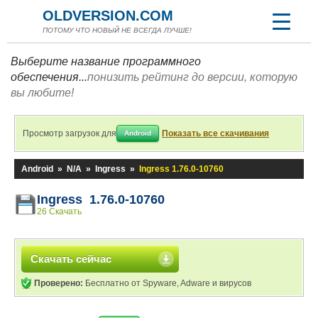
OLDVERSION.COM
ПОТОМУ ЧТО НОВЫЙ НЕ ВСЕГДА ЛУЧШЕ!
Выберите название программного
обеспечения...
понизить рейтинг до версии, которую
вы любите!
Просмотр загрузок для
Показать все скачивания
Android
Android
»
N/A
»
Ingress
»
Ingress 1.76.0-10760
Ingress 1.76.0-10760
26 Скачать
Скачать сейчас
Проверено:
Бесплатно от Spyware, Adware и вирусов