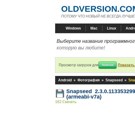
OLDVERSION.CO
ПОТОМУ ЧТО НОВЫЙ НЕ ВСЕГДА ЛУЧШЕ
Windows
Mac
Linux
Andr
Выберите название программного
которую вы любите!
Просмотр загрузок для
Показать
Android
Android
»
Фотография
»
Snapseed
»
Sna
Snapseed 2.3.0.11335329
(armeabi-v7a)
162 Скачать