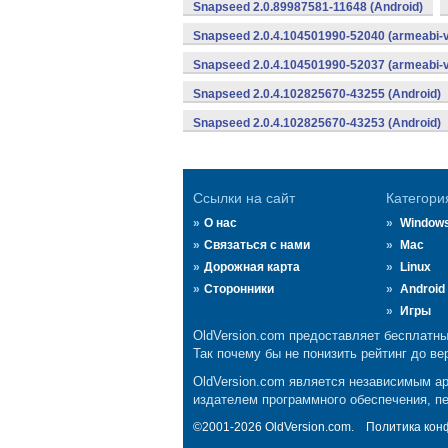
Snapseed 2.0.89987581-11648 (Android)
Snapseed 2.0.4.104501990-52040 (armeabi-v
Snapseed 2.0.4.104501990-52037 (armeabi-v
Snapseed 2.0.4.102825670-43255 (Android)
Snapseed 2.0.4.102825670-43253 (Android)
Ссылки на сайт
Категори
О нас
Window
Связаться с нами
Mac
Дорожная карта
Linux
Сторонники
Android
Игры
OldVersion.com предоставляет бесплатны
Так почему бы не понизить рейтинг до ве
OldVersion.com является независимым а
издателем программного обеспечения, пе
©2001-2026 OldVersion.com.
Политика кон