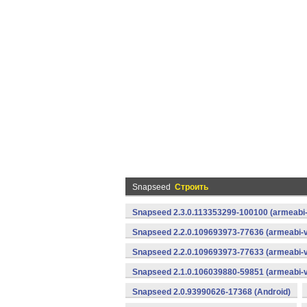
Snapseed
Строить
Snapseed 2.3.0.113353299-100100 (armeabi-
Snapseed 2.2.0.109693973-77636 (armeabi-v
Snapseed 2.2.0.109693973-77633 (armeabi-v
Snapseed 2.1.0.106039880-59851 (armeabi-v
Snapseed 2.0.93990626-17368 (Android)