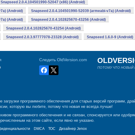
Snapseed 2.0.4.104501990-52047 (x86) (Android)
7a) (Android)
Snapseed 2.0.4.104501990-52039 (armeabi-v7a) (Android)
7a) (Android)
Snapseed 2.0.4.102825670-43256 (Android)
Snapseed 2.0.4.102825670-43254 (Android)
Snapseed 2.0.3.97777078-23328 (Android)
Snapseed 1.6.0-9 (Android)
OLDVERS
я
Следить OldVersion.com
s
ПОТОМУ ЧТО НОВЫЙ Н
е загрузки программного обеспечения для старых версий программ, драй
рсии, которую вы любите, потому что новая не всегда лучше!
рхивом программного обеспечения и не связан, спонсируется или одобр
речисленным на этом сайте, если явно не указано.
фиденциальности
DMCA
ТОС
Дизайнер
Jenox