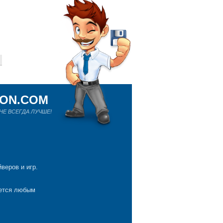
ION.COM
Е ВСЕГДА ЛУЧШЕ!
веров и игр.
яется любым