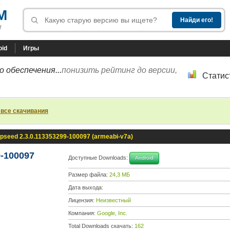
M
!
oid
Игры
 обеспечения...
понизить рейтинг до версии,
Статис
 все скачивания
pseed 2.3.0.113353299-100097 (armeabi-v7a)
9-100097
Доступные Downloads:
Android
Размер файла:
24,3 МБ
Дата выхода:
Лицензия:
Неизвестный
Компания:
Google, Inc.
Total Downloads скачать:
162