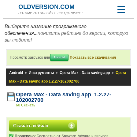
OLDVERSION.COM
ПОТОМУ ЧТО НОВЫЙ НЕ ВСЕГДА ЛУЧШЕ!
Выберите название программного
обеспечения...
понизить рейтинг до версии, которую
вы любите!
Просмотр загрузок для
Показать все скачивания
Android
Android
»
Инструменты
»
Opera Max - Data saving app
»
Opera
Max - Data saving app 1.2.27-102002700
Opera Max - Data saving app 1.2.27-
102002700
60 Скачать
Скачать сейчас
Проверено:
Бесплатно от Spyware, Adware и вирусов