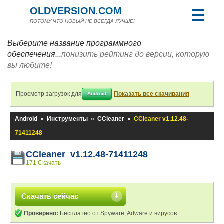
OLDVERSION.COM
ПОТОМУ ЧТО НОВЫЙ НЕ ВСЕГДА ЛУЧШЕ!
Выберите название программного
обеспечения...
понизить рейтинг до версии, которую
вы любите!
Просмотр загрузок для
Показать все скачивания
Android
Android
»
Инструменты
»
CCleaner
»
CCleaner v1.12.48-
71411248
CCleaner v1.12.48-71411248
171 Скачать
Скачать сейчас
Проверено:
Бесплатно от Spyware, Adware и вирусов