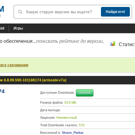
M
!
oid
Игры
 обеспечения...
понизить рейтинг до версии,
Статис
 все скачивания
e 6.8.99.590-101188174 (armeabi-v7a)
74
Доступные Downloads:
Android
Размер файла:
33,8 МБ
Дата выхода:
Лицензия:
Неизвестный
Total Downloads скачать:
570
Внесенный в:
Shane_Parkar