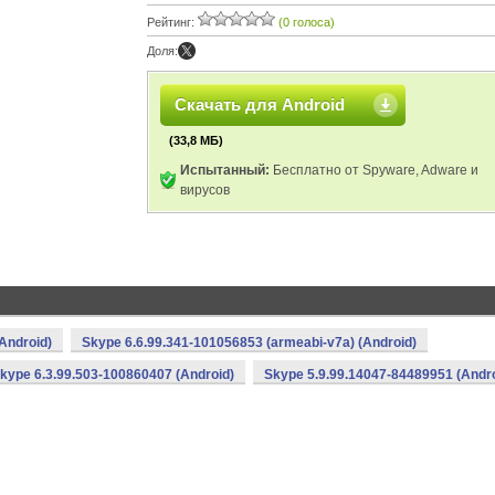
Рейтинг:
(0 голоса)
Доля:
Скачать для Android
(33,8 МБ)
Испытанный:
Бесплатно от Spyware, Adware и
вирусов
Android)
Skype 6.6.99.341-101056853 (armeabi-v7a) (Android)
kype 6.3.99.503-100860407 (Android)
Skype 5.9.99.14047-84489951 (Andro