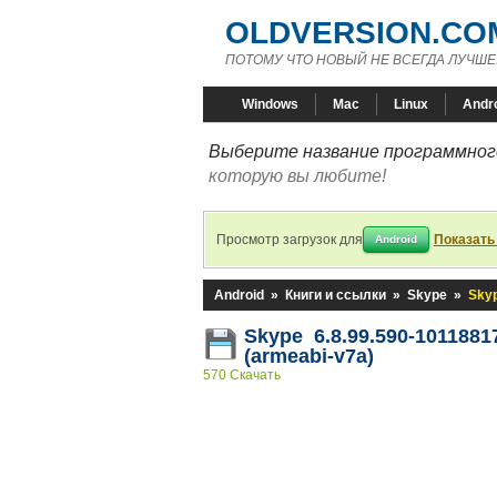
OLDVERSION.CO
ПОТОМУ ЧТО НОВЫЙ НЕ ВСЕГДА ЛУЧШЕ
Windows
Mac
Linux
Andr
Выберите название программного
которую вы любите!
Просмотр загрузок для
Показать
Android
Android
»
Книги и ссылки
»
Skype
»
Skyp
Skype 6.8.99.590-1011881
(armeabi-v7a)
570 Скачать