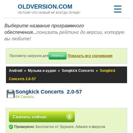
OLDVERSION.COM
ПОТОМУ ЧТО НОВЫЙ НЕ ВСЕГДА ЛУЧШЕ!
Выберите название программного
обеспечения...
понизить рейтинг до версии, которую
вы любите!
Просмотр загрузок для
Показать все скачивания
Android
Android
»
Музыка и аудио
»
Songkick Concerts
»
Songkick
Concerts 2.0-57
Songkick Concerts 2.0-57
64 Скачать
Скачать сейчас
Проверено:
Бесплатно от Spyware, Adware и вирусов