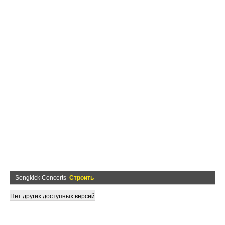
Songkick Concerts
Строить
Нет других доступных версий