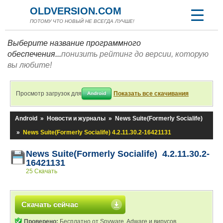
OLDVERSION.COM
ПОТОМУ ЧТО НОВЫЙ НЕ ВСЕГДА ЛУЧШЕ!
Выберите название программного
обеспечения...
понизить рейтинг до версии, которую
вы любите!
Просмотр загрузок для
Показать все скачивания
Android
Android
»
Новости и журналы
»
News Suite(Formerly Socialife)
»
News Suite(Formerly Socialife) 4.2.11.30.2-16421131
News Suite(Formerly Socialife) 4.2.11.30.2-
16421131
25 Скачать
Скачать сейчас
Проверено:
Бесплатно от Spyware, Adware и вирусов