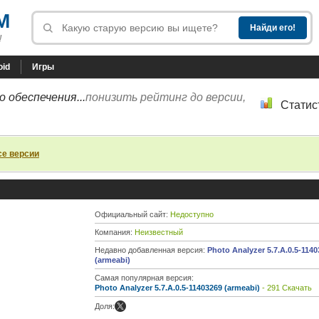
M
!
oid
Игры
 обеспечения...
понизить рейтинг до версии,
Статис
се версии
Официальный сайт:
Недоступно
Компания:
Неизвестный
Недавно добавленная версия:
Photo Analyzer 5.7.A.0.5-114
(armeabi)
Самая популярная версия:
Photo Analyzer 5.7.A.0.5-11403269 (armeabi)
- 291 Скачать
Доля: