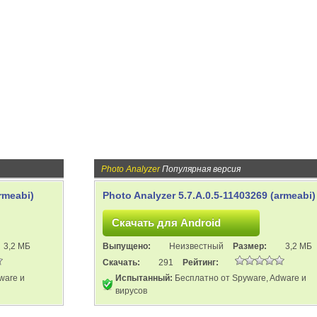
Photo Analyzer
Популярная версия
rmeabi)
Photo Analyzer 5.7.A.0.5-11403269 (armeabi)
3,2 МБ
Выпущено:
Неизвестный
Размер:
3,2 МБ
Скачать:
291
Рейтинг:
ware и
Испытанный:
Бесплатно от Spyware, Adware и
вирусов