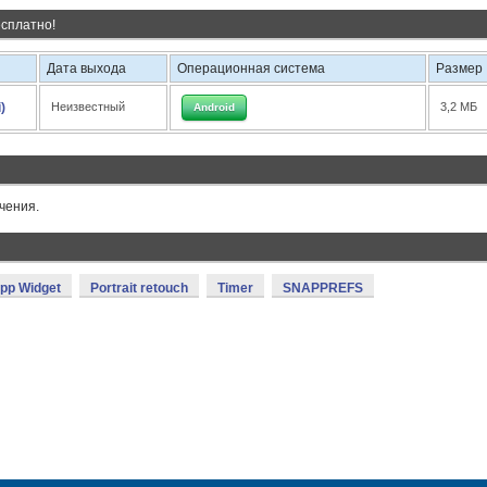
есплатно!
Дата выхода
Операционная система
Размер
)
Неизвестный
3,2 МБ
Android
чения.
pp Widget
Portrait retouch
Timer
SNAPPREFS