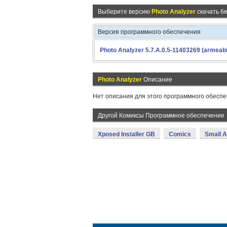
Выберите версию
Photo Analyzer
скачать б
Версия программного обеспечения
Photo Analyzer 5.7.A.0.5-11403269 (armeabi
Photo Analyzer
Описание
Нет описания для этого программного обеспе
Другой Комиксы Программное обеспечение
Xposed Installer GB
Comics
Small A