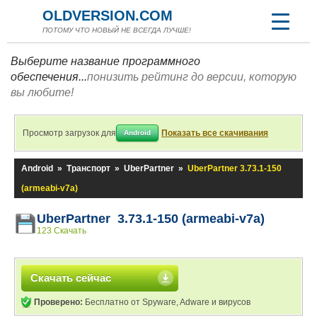
OLDVERSION.COM
ПОТОМУ ЧТО НОВЫЙ НЕ ВСЕГДА ЛУЧШЕ!
Выберите название программного
обеспечения...
понизить рейтинг до версии, которую
вы любите!
Просмотр загрузок для
Показать все скачивания
Android
Android
»
Транспорт
»
UberPartner
»
UberPartner 3.73.1-150
(armeabi-v7a)
UberPartner 3.73.1-150 (armeabi-v7a)
123 Скачать
Скачать сейчас
Проверено:
Бесплатно от Spyware, Adware и вирусов