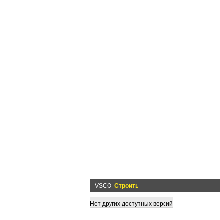
VSCO
Строить
Нет других доступных версий