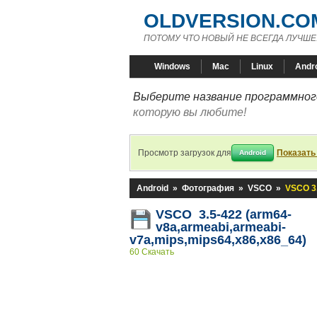
OLDVERSION.CO
ПОТОМУ ЧТО НОВЫЙ НЕ ВСЕГДА ЛУЧШЕ
Windows
Mac
Linux
Andr
Выберите название программного
которую вы любите!
Просмотр загрузок для
Показать
Android
Android
»
Фотография
»
VSCO
»
VSCO 3.
VSCO 3.5-422 (arm64-
v8a,armeabi,armeabi-
v7a,mips,mips64,x86,x86_64)
60 Скачать