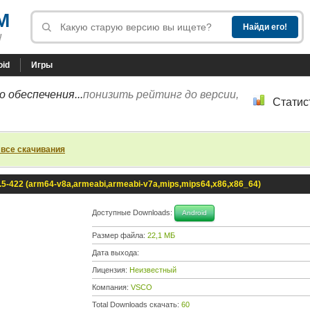
M
!
oid
Игры
 обеспечения...
понизить рейтинг до версии,
Статис
 все скачивания
5-422 (arm64-v8a,armeabi,armeabi-v7a,mips,mips64,x86,x86_64)
Доступные Downloads:
Android
Размер файла:
22,1 МБ
Дата выхода:
Лицензия:
Неизвестный
Компания:
VSCO
Total Downloads скачать:
60