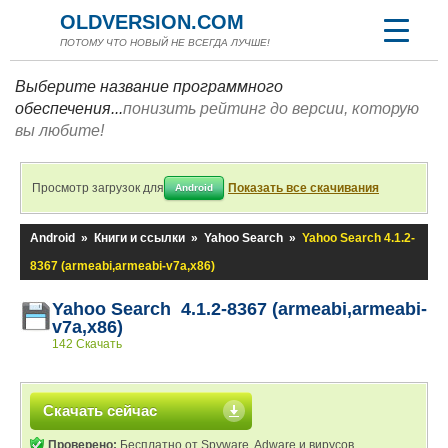
OLDVERSION.COM
ПОТОМУ ЧТО НОВЫЙ НЕ ВСЕГДА ЛУЧШЕ!
Выберите название программного
обеспечения...
понизить рейтинг до версии, которую
вы любите!
Просмотр загрузок для
Показать все скачивания
Android
Android
»
Книги и ссылки
»
Yahoo Search
»
Yahoo Search 4.1.2-
8367 (armeabi,armeabi-v7a,x86)
Yahoo Search 4.1.2-8367 (armeabi,armeabi-
v7a,x86)
142 Скачать
Скачать сейчас
Проверено:
Бесплатно от Spyware, Adware и вирусов