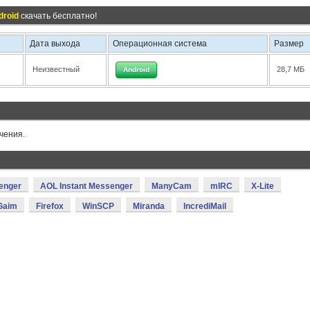
droid
скачать бесплатно!
Дата выхода
Операционная система
Размер
Неизвестный
28,7 МБ
Android
чения.
enger
AOL Instant Messenger
ManyCam
mIRC
X-Lite
Gaim
Firefox
WinSCP
Miranda
IncrediMail