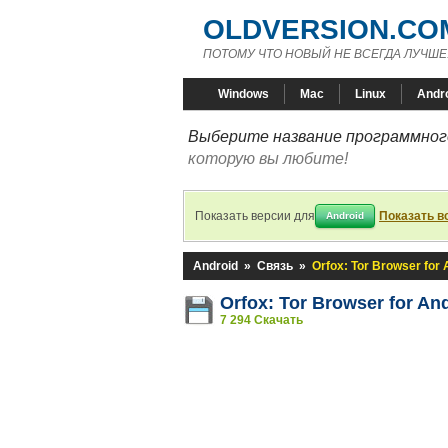
OLDVERSION.CO
ПОТОМУ ЧТО НОВЫЙ НЕ ВСЕГДА ЛУЧШЕ
Windows
Mac
Linux
Andr
Выберите название программного
которую вы любите!
Показать версии для
Показать в
Android
Android
»
Связь
»
Orfox: Tor Browser for 
Orfox: Tor Browser for An
7 294 Скачать