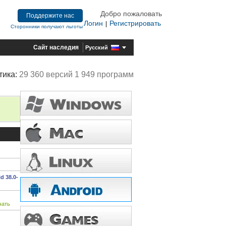
Добро пожаловать
Поддержите нас
Логин
Регистрировать
|
Сторонники получают льготы
Сайт наследия
Русский
тика:
29 360 версий 1 949 программ
d 38.0-
чать