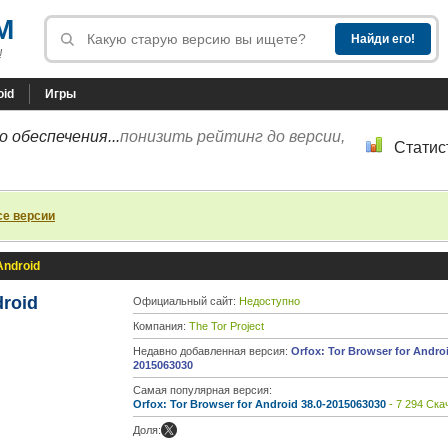
M
!
oid
Игры
 обеспечения...
понизить рейтинг до версии,
Статис
се версии
Android
droid
Официальный сайт:
Недоступно
Компания:
The Tor Project
Недавно добавленная версия:
Orfox: Tor Browser for Androi
2015063030
Самая популярная версия:
Orfox: Tor Browser for Android 38.0-2015063030
- 7 294 Ска
Доля: