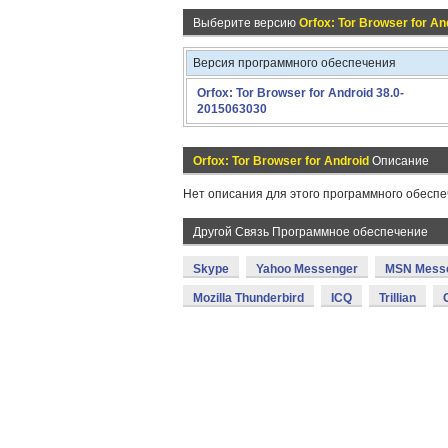
Выберите версию
Orfox: Tor Browser for An
Версия программного обеспечения
Orfox: Tor Browser for Android 38.0-
2015063030
Orfox: Tor Browser for Android
Описание
Нет описания для этого программного обеспе
Другой Связь Программное обеспечение
Skype
Yahoo Messenger
MSN Mess
Mozilla Thunderbird
ICQ
Trillian