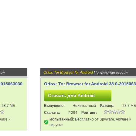
сия
Orfox: Tor Browser for Android
Популярная версия
-2015063030
Orfox: Tor Browser for Android 38.0-201506
28,7 МБ
Выпущено:
Неизвестный
Размер:
28,7 МБ
Скачать:
7 294
Рейтинг:
ware и
Испытанный:
Бесплатно от Spyware, Adware и
вирусов