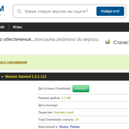
M
!
oid
Игры
 обеспечения...
понизить рейтинг до версии,
Статис
 все скачивания
»
Wanam Xposed 1.2.1-121
Доступные Downloads:
Android
Размер файла:
3,1 МБ
Дата выхода:
Лицензия:
Неизвестный
Total Downloads скачать:
54
Внесенный в:
Shane_Parkar