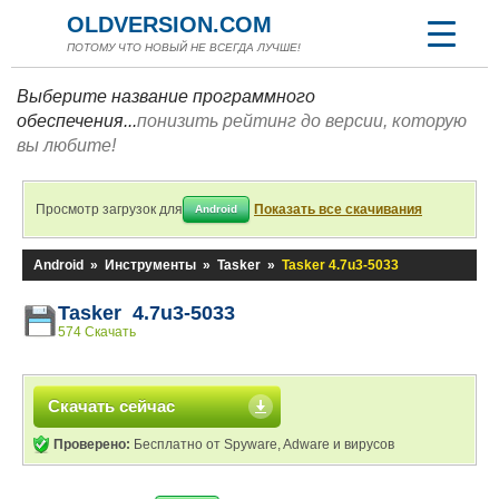
OLDVERSION.COM
ПОТОМУ ЧТО НОВЫЙ НЕ ВСЕГДА ЛУЧШЕ!
Выберите название программного
обеспечения...
понизить рейтинг до версии, которую
вы любите!
Просмотр загрузок для
Показать все скачивания
Android
Android
»
Инструменты
»
Tasker
»
Tasker 4.7u3-5033
Tasker 4.7u3-5033
574 Скачать
Скачать сейчас
Проверено:
Бесплатно от Spyware, Adware и вирусов