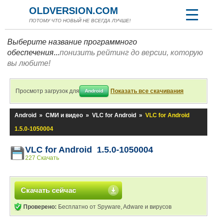
OLDVERSION.COM
ПОТОМУ ЧТО НОВЫЙ НЕ ВСЕГДА ЛУЧШЕ!
Выберите название программного
обеспечения...
понизить рейтинг до версии, которую
вы любите!
Просмотр загрузок для
Показать все скачивания
Android
Android
»
СМИ и видео
»
VLC for Android
»
VLC for Android
1.5.0-1050004
VLC for Android 1.5.0-1050004
227 Скачать
Скачать сейчас
Проверено:
Бесплатно от Spyware, Adware и вирусов