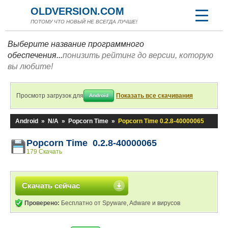
OLDVERSION.COM
ПОТОМУ ЧТО НОВЫЙ НЕ ВСЕГДА ЛУЧШЕ!
Выберите название программного
обеспечения...
понизить рейтинг до версии, которую
вы любите!
Просмотр загрузок для
Показать все скачивания
Android
Android
»
N/A
»
Popcorn Time
»
Popcorn Time 0.2.8-40000065
Popcorn Time 0.2.8-40000065
179 Скачать
Скачать сейчас
Проверено:
Бесплатно от Spyware, Adware и вирусов