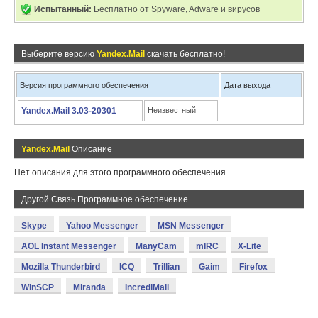
Испытанный:
Бесплатно от Spyware, Adware и вирусов
Выберите версию
Yandex.Mail
скачать бесплатно!
Версия программного обеспечения
Дата выхода
Yandex.Mail 3.03-20301
Неизвестный
Yandex.Mail
Описание
Нет описания для этого программного обеспечения.
Другой Связь Программное обеспечение
Skype
Yahoo Messenger
MSN Messenger
AOL Instant Messenger
ManyCam
mIRC
X-Lite
Mozilla Thunderbird
ICQ
Trillian
Gaim
Firefox
WinSCP
Miranda
IncrediMail