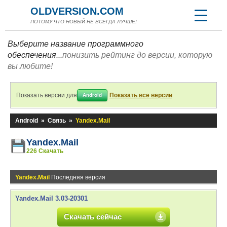
OLDVERSION.COM
ПОТОМУ ЧТО НОВЫЙ НЕ ВСЕГДА ЛУЧШЕ!
Выберите название программного
обеспечения...
понизить рейтинг до версии, которую
вы любите!
Показать версии для
Показать все версии
Android
Android
»
Связь
»
Yandex.Mail
Yandex.Mail
226 Скачать
Yandex.Mail
Последняя версия
Yandex.Mail 3.03-20301
Скачать сейчас