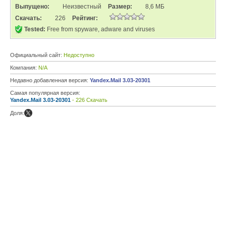
Выпущено:
Неизвестный
Размер:
8,6 МБ
Скачать:
226
Рейтинг:
Tested:
Free from spyware, adware and viruses
Официальный сайт:
Недоступно
Компания:
N/A
Недавно добавленная версия:
Yandex.Mail 3.03-20301
Самая популярная версия:
Yandex.Mail 3.03-20301
- 226 Скачать
Доля: