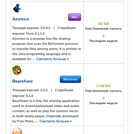
Mac
Azureus
152 820
Текущая версия:
2.0.4.2
|
Старейшая
Total Downloads скачать
версия:
Vuze 3.1.1.0
0
Azureus is a popular free file sharing
Последняя неделя
program that uses the BitTorrent protocol
to transfer files among peers. It is written in
the Java programing language and is
available for …
Смотреть больше »
Windows
Bearshare
2 232 632
Текущая версия:
5.2.2
|
Старейшая
Total Downloads скачать
версия:
5.1.0
0
BearShare is a free, file sharing application
Последняя неделя
used to download/upload video and audio
content, as well as play the content via its
in-built media player. Originally developed
by Free Peers, …
Смотреть больше »