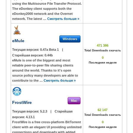
using the Multisource File Transfer Protocol.
The eDonkey client supports both the
eDonkey2000 network and the Overnet
network. The latest …
Смотреть больше »
Windows
eMule
471 386
Текущая версия:
0.47a Beta 1
|
Total Downloads скачать
Старейшая версия:
0.44b
0
eMule is one of the biggest and most
Последняя неделя
reliable peer-to-peer file sharing clients
around the world. Thanks to it's open
source policy many developers are able to
contribute to the …
Смотреть больше »
Mac
FrostWire
62 147
Текущая версия:
5.2.3
|
Старейшая
Total Downloads скачать
версия:
4.13.1
FrostWire is a free cross-platform BitTorrent
0
client with an elegant UI providing unlimited
Последняя неделя
connections and downloads with added