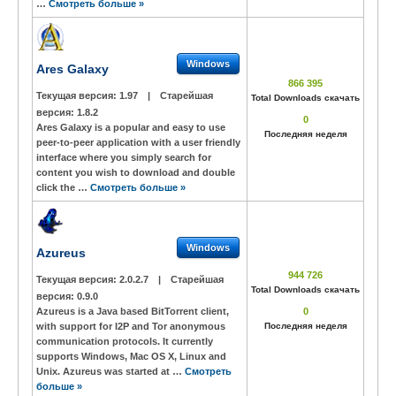
…
Смотреть больше »
Windows
Ares Galaxy
866 395
Текущая версия:
1.97
|
Старейшая
Total Downloads скачать
версия:
1.8.2
0
Ares Galaxy is a popular and easy to use
Последняя неделя
peer-to-peer application with a user friendly
interface where you simply search for
content you wish to download and double
click the …
Смотреть больше »
Windows
Azureus
944 726
Текущая версия:
2.0.2.7
|
Старейшая
Total Downloads скачать
версия:
0.9.0
Azureus is a Java based BitTorrent client,
0
with support for I2P and Tor anonymous
Последняя неделя
communication protocols. It currently
supports Windows, Mac OS X, Linux and
Unix. Azureus was started at …
Смотреть
больше »