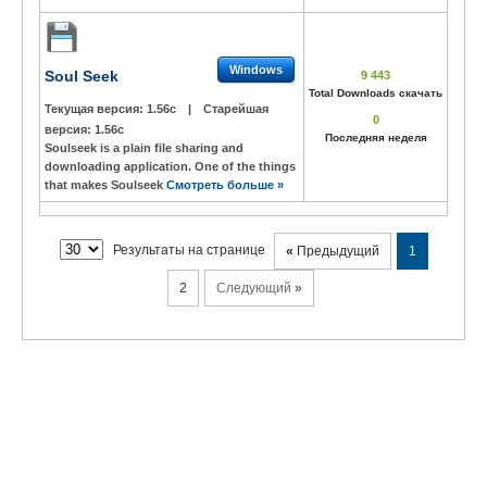
Windows
Soul Seek
9 443
Total Downloads скачать
Текущая версия:
1.56c
|
Старейшая
0
версия:
1.56c
Последняя неделя
Soulseek is a plain file sharing and
downloading application. One of the things
that makes Soulseek
Смотреть больше »
Результаты на странице
«
Предыдущий
1
2
Следующий
»