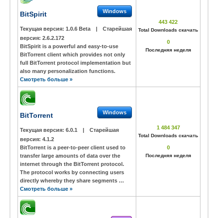
Windows
BitSpirit
443 422
Текущая версия:
1.0.6 Beta
|
Старейшая
Total Downloads скачать
версия:
2.6.2.172
0
BitSpirit is a powerful and easy-to-use
Последняя неделя
BitTorrent client which provides not only
full BitTorrent protocol implementation but
also many personalization functions.
Смотреть больше »
Windows
BitTorrent
1 484 347
Текущая версия:
6.0.1
|
Старейшая
Total Downloads скачать
версия:
4.1.2
BitTorrent is a peer-to-peer client used to
0
transfer large amounts of data over the
Последняя неделя
internet through the BitTorrent protocol.
The protocol works by connecting users
directly whereby they share segments …
Смотреть больше »