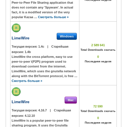
Peer-to-Peer File Sharing application that
does not contain any 'Spyware'. In actual
fact, it is a modified version of the very
popular Kazaa …
Смотреть больше »
Windows
LimeWire
2 589 641
Текущая версия:
1.4c
|
Старейшая
Total Downloads скачать
версия:
1.4b
LimeWire the cross platform, easy to use
0
peer-to-peer \(P2P\) program used to
Последняя неделя
download content from the internet.
LimeWire, which uses the gnutella network
along with the BitTorrent protocol, is free …
Смотреть больше »
Mac
LimeWire
72 590
Текущая версия:
4.16.7
|
Старейшая
Total Downloads скачать
версия:
4.12.10
0
LimeWire is a popular peer-to-peer file
Последняя неделя
sharing program. It uses the Gnutella