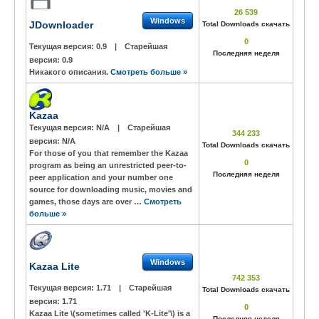
26 539
Windows
JDownloader
Total Downloads скачать
0
Текущая версия:
0.9
|
Старейшая
Последняя неделя
версия:
0.9
Никакого описания.
Смотреть больше »
Kazaa
Текущая версия:
N/A
|
Старейшая
344 233
версия:
N/A
Total Downloads скачать
For those of you that remember the Kazaa
0
program as being an unrestricted peer-to-
Последняя неделя
peer application and your number one
source for downloading music, movies and
games, those days are over …
Смотреть
больше »
Windows
Kazaa Lite
742 353
Текущая версия:
1.71
|
Старейшая
Total Downloads скачать
версия:
1.71
0
Kazaa Lite \(sometimes called 'K-Lite'\) is a
Последняя неделя