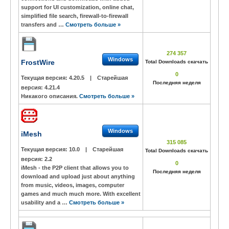
support for UI customization, online chat,
simplified file search, firewall-to-firewall
transfers and …
Смотреть больше »
274 357
Windows
FrostWire
Total Downloads скачать
0
Текущая версия:
4.20.5
|
Старейшая
Последняя неделя
версия:
4.21.4
Никакого описания.
Смотреть больше »
Windows
iMesh
315 085
Текущая версия:
10.0
|
Старейшая
Total Downloads скачать
версия:
2.2
0
iMesh - the P2P client that allows you to
Последняя неделя
download and upload just about anything
from music, videos, images, computer
games and much much more. With excellent
usability and a …
Смотреть больше »