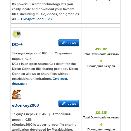
Its powerful search technology lets you
easily locate and download your favorite
files, including music, videos, and graphics.
All …
Смотреть больше »
Windows
DC++
490 582
Текущая версия:
0.696
|
Старейшая
Total Downloads скачать
версия:
0.14
0
DC++ is an open source C++ client for the
Последняя неделя
Direct Connect file sharing protocol. Direct
Connect allows to share files without
restrictions or limitations.
Смотреть
больше »
Windows
eDonkey2000
323 235
Текущая версия:
0.46
|
Старейшая
Total Downloads скачать
версия:
0.56
eDonkey2000 is a peer-to-peer file sharing
0
application developed by MetaMachine,
Последняя неделя