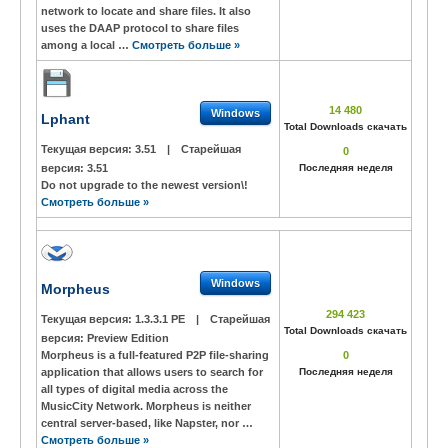
network to locate and share files. It also
uses the DAAP protocol to share files
among a local …
Смотреть больше »
14 480
Windows
Lphant
Total Downloads скачать
Текущая версия:
3.51
|
Старейшая
0
версия:
3.51
Последняя неделя
Do not upgrade to the newest version\!
Смотреть больше »
Windows
Morpheus
294 423
Текущая версия:
1.3.3.1 PE
|
Старейшая
Total Downloads скачать
версия:
Preview Edition
Morpheus is a full-featured P2P file-sharing
0
application that allows users to search for
Последняя неделя
all types of digital media across the
MusicCity Network. Morpheus is neither
central server-based, like Napster, nor …
Смотреть больше »