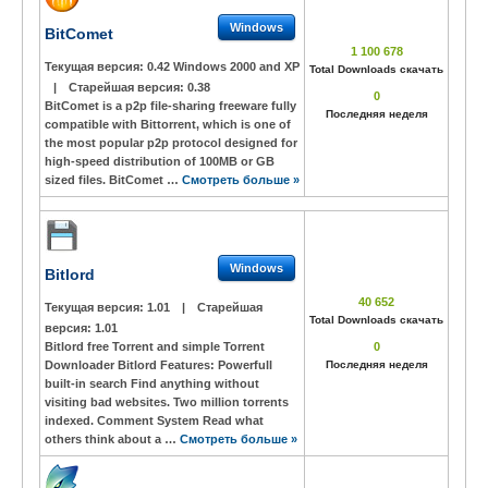
Windows
BitComet
1 100 678
Текущая версия:
0.42 Windows 2000 and XP
Total Downloads скачать
|
Старейшая версия:
0.38
0
BitComet is a p2p file-sharing freeware fully
Последняя неделя
compatible with Bittorrent, which is one of
the most popular p2p protocol designed for
high-speed distribution of 100MB or GB
sized files. BitComet …
Смотреть больше »
Windows
Bitlord
40 652
Текущая версия:
1.01
|
Старейшая
Total Downloads скачать
версия:
1.01
Bitlord free Torrent and simple Torrent
0
Downloader Bitlord Features: Powerfull
Последняя неделя
built-in search Find anything without
visiting bad websites. Two million torrents
indexed. Comment System Read what
others think about a …
Смотреть больше »