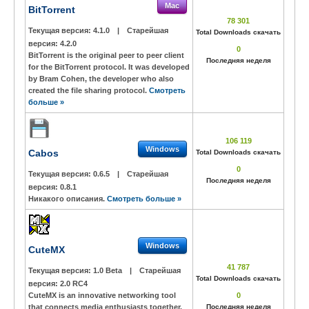
Mac
BitTorrent
78 301
Текущая версия:
4.1.0
|
Старейшая
Total Downloads скачать
версия:
4.2.0
0
BitTorrent is the original peer to peer client
Последняя неделя
for the BitTorrent protocol. It was developed
by Bram Cohen, the developer who also
created the file sharing protocol.
Смотреть
больше »
106 119
Windows
Cabos
Total Downloads скачать
0
Текущая версия:
0.6.5
|
Старейшая
Последняя неделя
версия:
0.8.1
Никакого описания.
Смотреть больше »
Windows
CuteMX
41 787
Текущая версия:
1.0 Beta
|
Старейшая
Total Downloads скачать
версия:
2.0 RC4
CuteMX is an innovative networking tool
0
that connects media enthusiasts together.
Последняя неделя