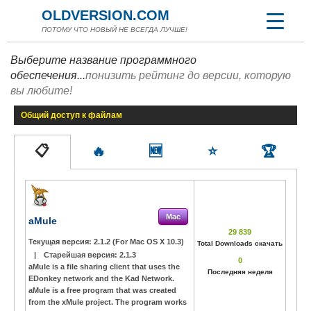
OLDVERSION.COM
ПОТОМУ ЧТО НОВЫЙ НЕ ВСЕГДА ЛУЧШЕ!
Выберите название программного
обеспечения...
понизить рейтинг до версии, которую
вы любите!
Общий доступ к файлам
📋
🔥
🆕
⭐
🏆
Mac
aMule
29 839
Текущая версия:
2.1.2 (For Mac OS X 10.3)
Total Downloads скачать
|
Старейшая версия:
2.1.3
0
aMule is a file sharing client that uses the
Последняя неделя
EDonkey network and the Kad Network.
aMule is a free program that was created
from the xMule project. The program works