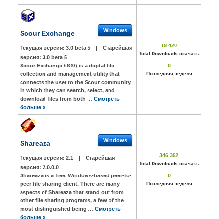
Windows
Scour Exchange
19 420
Текущая версия:
3.0 beta 5
|
Старейшая
Total Downloads скачать
версия:
3.0 beta 5
Scour Exchange \(SX\) is a digital file
0
collection and management utility that
Последняя неделя
connects the user to the Scour community,
in which they can search, select, and
download files from both …
Смотреть
больше »
Windows
Shareaza
346 392
Текущая версия:
2.1
|
Старейшая
Total Downloads скачать
версия:
2.0.0.0
Shareaza is a free, Windows-based peer-to-
0
peer file sharing client. There are many
Последняя неделя
aspects of Shareaza that stand out from
other file sharing programs, a few of the
most distinguished being …
Смотреть
больше »