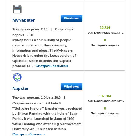
Windows
MyNapster
12 334
Текущая версия:
2.10
|
Старейшая
Total Downloads скачать
версия:
2.10
MyNapster is a community of people
0
devoted to sharing their creativity,
Последняя неделя
information and ideas. The MyNapster
Network is running the latest version of
OpenNap which extends the Napster
protocol to …
Смотреть больше »
Windows
Napster
192 384
Текущая версия:
2.0 beta 10.3
|
Total Downloads скачать
Старейшая версия:
2.0 beta 6
**Software History** Napster was developed
0
by Shawn Fanning with the help of Sean
Последняя неделя
Parker. It was launched in June of 1999
while Fanning was attending Northwestern
University. An unreleased version …
Смотреть больше »