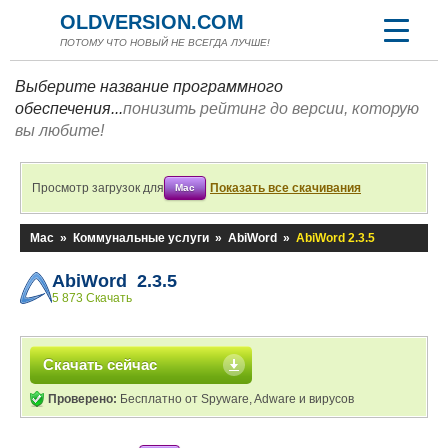
OLDVERSION.COM
ПОТОМУ ЧТО НОВЫЙ НЕ ВСЕГДА ЛУЧШЕ!
Выберите название программного
обеспечения...
понизить рейтинг до версии, которую
вы любите!
Просмотр загрузок для
Показать все скачивания
Mac
Mac
»
Коммунальные услуги
»
AbiWord
»
AbiWord 2.3.5
AbiWord 2.3.5
5 873 Скачать
Скачать сейчас
Проверено:
Бесплатно от Spyware, Adware и вирусов