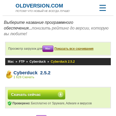
OLDVERSION.COM
ПОТОМУ ЧТО НОВЫЙ НЕ ВСЕГДА ЛУЧШЕ!
Выберите название программного
обеспечения...
понизить рейтинг до версии, которую
вы любите!
Просмотр загрузок для
Показать все скачивания
Mac
Mac
»
FTP
»
Cyberduck
»
Cyberduck 2.5.2
Cyberduck 2.5.2
1 628 Скачать
Скачать сейчас
Проверено:
Бесплатно от Spyware, Adware и вирусов