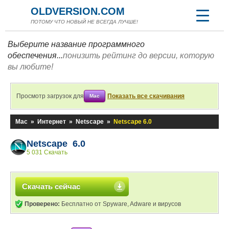
OLDVERSION.COM
ПОТОМУ ЧТО НОВЫЙ НЕ ВСЕГДА ЛУЧШЕ!
Выберите название программного
обеспечения...
понизить рейтинг до версии, которую
вы любите!
Просмотр загрузок для
Показать все скачивания
Mac
Mac
»
Интернет
»
Netscape
»
Netscape 6.0
Netscape 6.0
5 031 Скачать
Скачать сейчас
Проверено:
Бесплатно от Spyware, Adware и вирусов