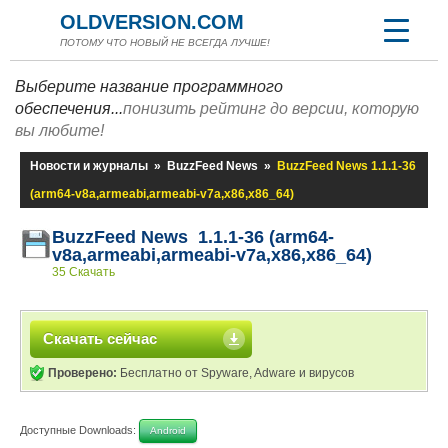
OLDVERSION.COM
ПОТОМУ ЧТО НОВЫЙ НЕ ВСЕГДА ЛУЧШЕ!
Выберите название программного
обеспечения...
понизить рейтинг до версии, которую
вы любите!
Новости и журналы
»
BuzzFeed News
»
BuzzFeed News 1.1.1-36
(arm64-v8a,armeabi,armeabi-v7a,x86,x86_64)
BuzzFeed News 1.1.1-36 (arm64-
v8a,armeabi,armeabi-v7a,x86,x86_64)
35 Скачать
Скачать сейчас
Проверено:
Бесплатно от Spyware, Adware и вирусов
Доступные Downloads:
Android