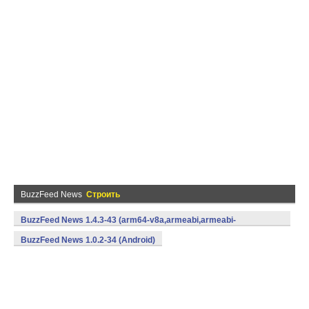
BuzzFeed News
Строить
BuzzFeed News 1.4.3-43 (arm64-v8a,armeabi,armeabi-
v7a,x86,x86_64) (Android)
BuzzFeed News 1.0.2-34 (Android)