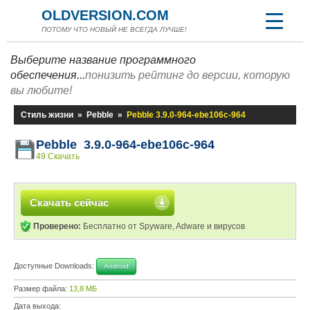
OLDVERSION.COM
ПОТОМУ ЧТО НОВЫЙ НЕ ВСЕГДА ЛУЧШЕ!
Выберите название программного
обеспечения...
понизить рейтинг до версии, которую
вы любите!
Стиль жизни
»
Pebble
»
Pebble 3.9.0-964-ebe106c-964
Pebble 3.9.0-964-ebe106c-964
49 Скачать
Скачать сейчас
Проверено:
Бесплатно от Spyware, Adware и вирусов
Доступные Downloads:
Android
Размер файла:
13,8 МБ
Дата выхода: