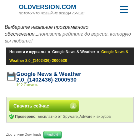
OLDVERSION.COM
ПОТОМУ ЧТО НОВЫЙ НЕ ВСЕГДА ЛУЧШЕ!
Выберите название программного
обеспечения...
понизить рейтинг до версии, которую
вы любите!
Новости и журналы
»
Google News & Weather
»
Google News &
Weather 2.0_(1402436)-2000530
Google News & Weather
2.0_(1402436)-2000530
192 Скачать
Скачать сейчас
Проверено:
Бесплатно от Spyware, Adware и вирусов
Доступные Downloads:
Android