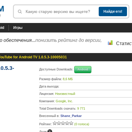
M
!
oid
Игры
 обеспечения...
понизить рейтинг до версии,
Статис
ouTube for Android TV 1.0.5.3-10005031
0.5.3-
Доступные Downloads:
Android
Размер файла:
8,6 МБ
Дата выхода:
Лицензия:
Неизвестный
Компания:
Google, Inc.
Total Downloads скачать:
9 771
Внесенный в:
Shane_Parkar
Рейтинг:
(0 голоса)
Доля: