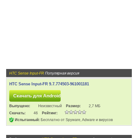
HTC Sense Input-FR
Популярная версия
HTC Sense Input-FR 9.7.774503-961001181
Выпущено:
Неизвестный
Размер:
2,7 МБ
Скачать:
46
Рейтинг:
Испытанный:
Бесплатно от Spyware, Adware и вирусов