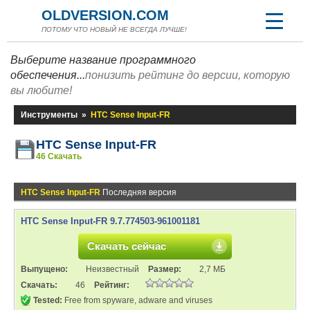
OLDVERSION.COM
ПОТОМУ ЧТО НОВЫЙ НЕ ВСЕГДА ЛУЧШЕ!
Выберите название программного
обеспечения...
понизить рейтинг до версии, которую
вы любите!
Инструменты
»
HTC Sense Input-FR
HTC Sense Input-FR
46 Скачать
HTC Sense Input-FR
Последняя версия
HTC Sense Input-FR 9.7.774503-961001181
Скачать сейчас
Выпущено:
Неизвестный
Размер:
2,7 МБ
Скачать:
46
Рейтинг:
Tested:
Free from spyware, adware and viruses