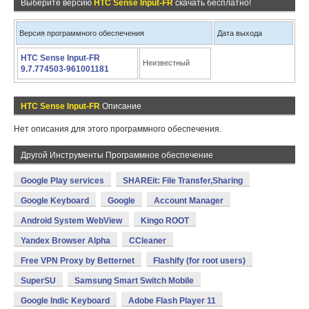
Выберите версию
HTC Sense Input-FR
скачать бесплатно!
Версия программного обеспечения
Дата выхода
HTC Sense Input-FR
Неизвестный
9.7.774503-961001181
HTC Sense Input-FR
Описание
Нет описания для этого программного обеспечения.
Другой Инструменты Программное обеспечение
Google Play services
SHAREit: File Transfer,Sharing
Google Keyboard
Google
Account Manager
Android System WebView
Kingo ROOT
Yandex Browser Alpha
CCleaner
Free VPN Proxy by Betternet
Flashify (for root users)
SuperSU
Samsung Smart Switch Mobile
Google Indic Keyboard
Adobe Flash Player 11