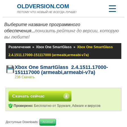
OLDVERSION.COM
ПОТОМУ ЧТО НОВЫЙ НЕ ВСЕГДА ЛУЧШЕ!
Выберите название программного
обеспечения...
понизить рейтинг до версии, которую
вы любите!
Развлечения
»
Xbox One SmartGlass
»
Xbox One SmartGlass
2.4.1511.17000-151117000 (armeabi,armeabi-v7a)
Xbox One SmartGlass 2.4.1511.17000-
151117000 (armeabi,armeabi-v7a)
236 Скачать
Скачать сейчас
Проверено:
Бесплатно от Spyware, Adware и вирусов
Доступные Downloads:
Android