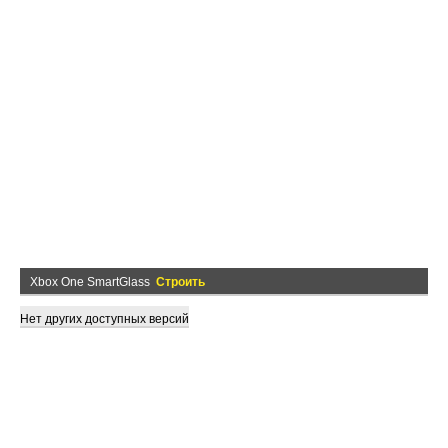
Xbox One SmartGlass
Строить
Нет других доступных версий