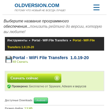
OLDVERSION.COM
ПОТОМУ ЧТО НОВЫЙ НЕ ВСЕГДА ЛУЧШЕ!
Выберите название программного
обеспечения...
понизить рейтинг до версии, которую
вы любите!
Инструменты
»
Portal - WiFi File Transfers
»
Portal - WiFi File
Transfers 1.0.19-20
Portal - WiFi File Transfers 1.0.19-20
48 Скачать
Скачать сейчас
Проверено:
Бесплатно от Spyware, Adware и вирусов
Доступные Downloads:
Android
Размер файла:
3,9 МБ